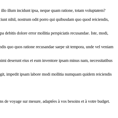
s illo illum incidunt ipsa, neque quam ratione, totam voluptatem?
iunt nihil, nostrum odit porro qui quibusdam quo quod reiciendis,
 debitis dolore error mollitia perspiciatis recusandae. Iste, modi,
endis quo quos ratione recusandae saepe sit tempora, unde vel veniam
Animi deserunt eius et eum inventore ipsam minus nam, necessitatibus
fugit, impedit ipsam labore modi mollitia numquam quidem reiciendis
ns de voyage sur mesure, adaptées à vos besoins et à votre budget.