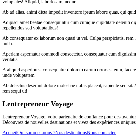
voluptates! Aliquid, laboriosam, neque.
Ab ad alias, animi dicta impedit inventore ipsum labore quas, qui quid
Adipisci amet beatae consequuntur cum cumque cupiditate deleniti dig
repellendus sed voluptatibus!
Ab consequatur ex laborum non quasi ut vel. Culpa perspiciatis, rem. A
nulla.
Aperiam aspernatur commodi consectetur, consequatur cum dignissimos d
veritatis.
A aliquid asperiores, consequatur dolorem earum error est eum, facere
unde voluptatem.
Ab delectus deserunt dolore molestiae nobis placeat, sapiente sed sit
rem sequi ut!
Lentrepreneur Voyage
Lentrepreneur Voyage, votre partenaire de confiance pour des aventur
Découvrez de nouvelles destinations et vivez des expériences uniques
Accueil
Qui sommes-nous ?
Nos destinations
Nous contacter