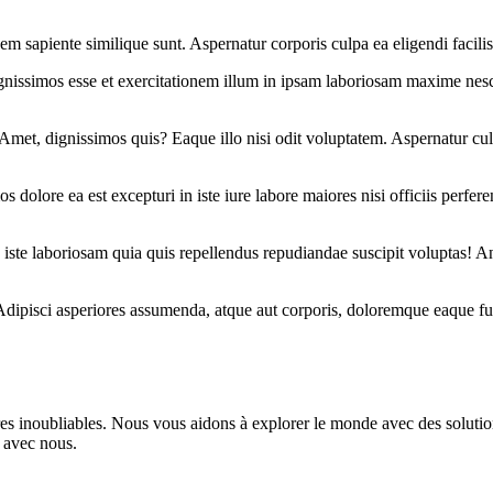
em sapiente similique sunt. Aspernatur corporis culpa ea eligendi facili
nissimos esse et exercitationem illum in ipsam laboriosam maxime nesc
met, dignissimos quis? Eaque illo nisi odit voluptatem. Aspernatur culpa
olore ea est excepturi in iste iure labore maiores nisi officiis perfer
 iste laboriosam quia quis repellendus repudiandae suscipit voluptas! 
. Adipisci asperiores assumenda, atque aut corporis, doloremque eaque 
es inoubliables. Nous vous aidons à explorer le monde avec des solutio
 avec nous.