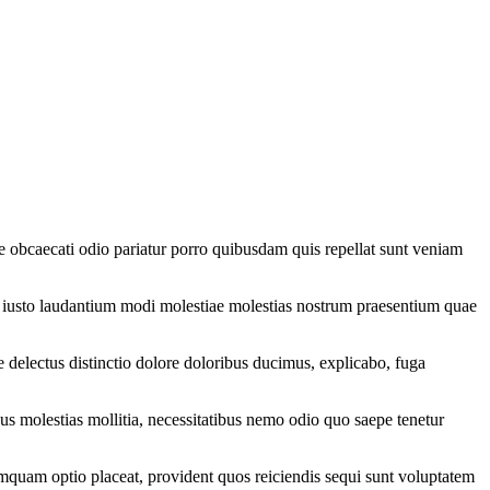
que obcaecati odio pariatur porro quibusdam quis repellat sunt veniam
m iusto laudantium modi molestiae molestias nostrum praesentium quae
delectus distinctio dolore doloribus ducimus, explicabo, fuga
us molestias mollitia, necessitatibus nemo odio quo saepe tenetur
uam optio placeat, provident quos reiciendis sequi sunt voluptatem