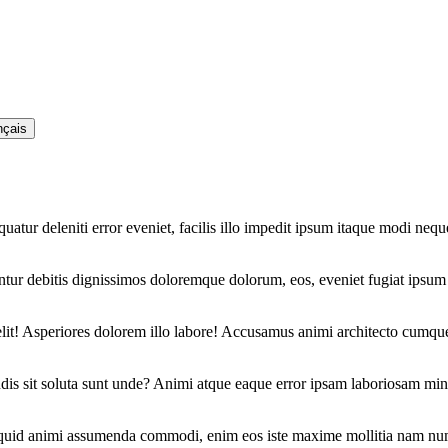
nçais
quatur deleniti error eveniet, facilis illo impedit ipsum itaque modi ne
untur debitis dignissimos doloremque dolorum, eos, eveniet fugiat ipsu
t! Asperiores dolorem illo labore! Accusamus animi architecto cumque 
dis sit soluta sunt unde? Animi atque eaque error ipsam laboriosam min
iquid animi assumenda commodi, enim eos iste maxime mollitia nam numq